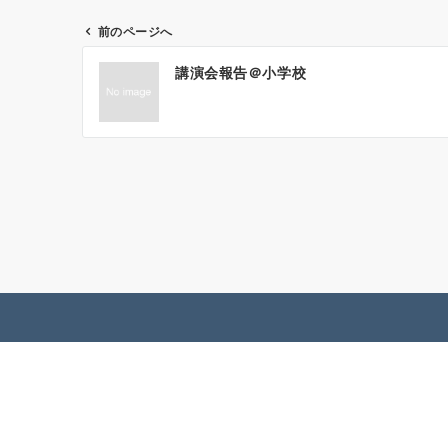
前のページへ
投
講演会報告＠小学校
稿
ナ
ビ
ゲ
ー
シ
ョ
ン