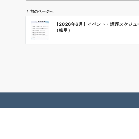
前のページへ
投
【2026年6月】イベント・講座スケジュ
稿
（岐阜）
ナ
ビ
ゲ
ー
シ
ョ
ン