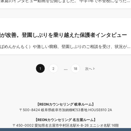
庭のインタビュー動画を公開しました。 中学1年で不登校になった...
癪が改善。登園しぶりを乗り越えた保護者インタビュー
ばめんかんもく）や激しい癇癪、登園しぶりのご相談を受け、状況が...
…
1
2
18
次へ
【REONカウンセリング 岐阜ルーム】
〒500-8424 岐阜県岐阜市加納柳町53番地 HOUSE610 2A
【REONカウンセリング 名古屋ルーム】
〒450-0002 愛知県名古屋市中村区名駅4-8-26 エニシオ名駅 16階