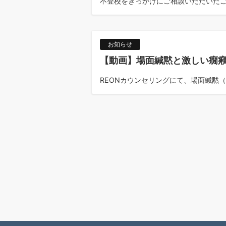
不登校をきっかけにご相談いただいたご家
お知らせ
【動画】場面緘黙と激しい癇
REONカウンセリングにて、場面緘黙（
投
稿
の
ペ
ー
ジ
送
り