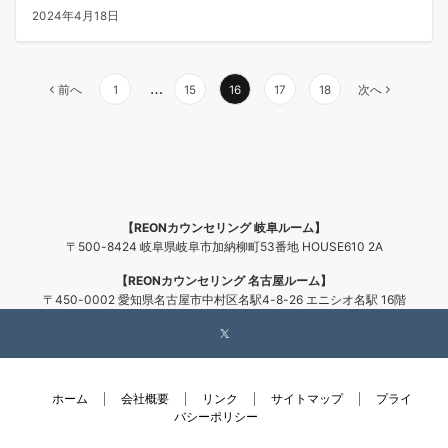
2024年4月18日
投
…
前へ
1
15
16
17
18
次へ
稿
の
ペ
ー
ジ
【REONカウンセリング 岐阜ルーム】
送
〒500-8424 岐阜県岐阜市加納柳町53番地 HOUSE610 2A
り
【REONカウンセリング 名古屋ルーム】
〒450-0002 愛知県名古屋市中村区名駅4-8-26 エニシオ名駅 16階
ホーム
会社概要
リンク
サイトマップ
プライ
バシーポリシー